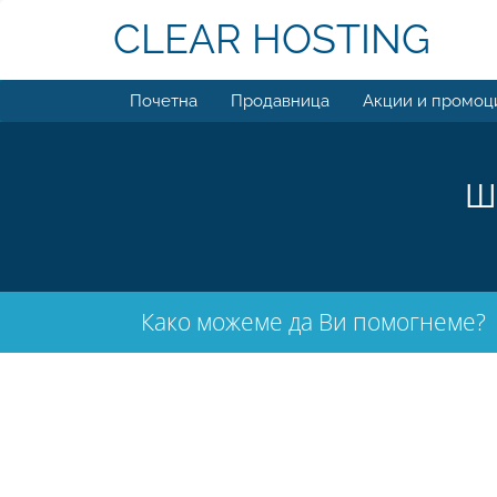
CLEAR HOSTING
Почетна
Продавница
Акции и промоц
Ш
Како можеме да Ви помогнеме?