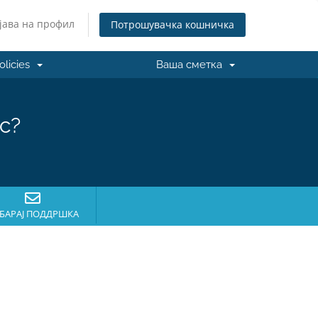
јава на профил
Потрошувачка кошничка
olicies
Ваша сметка
с?
БАРАЈ ПОДДРШКА