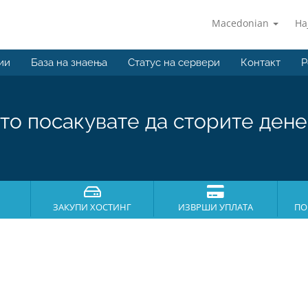
Macedonian
На
ии
База на знаења
Статус на сервери
Контакт
P
то посакувате да сторите дене
ЗАКУПИ ХОСТИНГ
ИЗВРШИ УПЛАТА
ПО