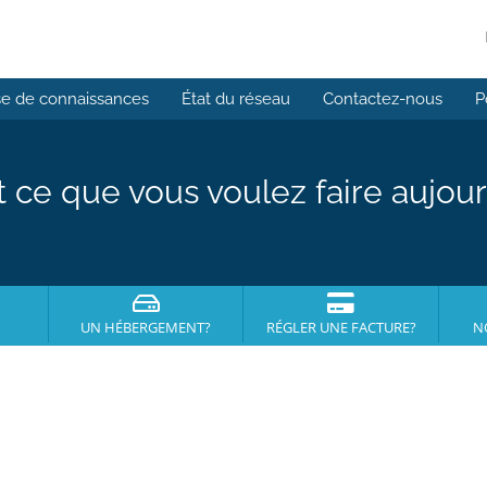
e de connaissances
État du réseau
Contactez-nous
P
t ce que vous voulez faire aujour
UN HÉBERGEMENT?
RÉGLER UNE FACTURE?
N